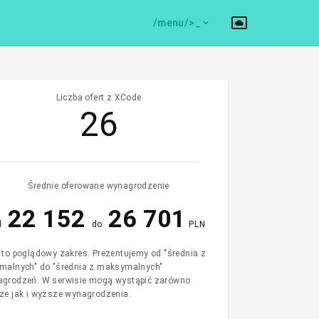
/menu/>
Liczba ofert z XCode
26
Średnie oferowane wynagrodzenie
22 152
26 701
d
do
PLN
 to poglądowy zakres. Prezentujemy od "średnia z
malnych" do "średnia z maksymalnych"
grodzeń. W serwisie mogą wystąpić zarówno
ze jak i wyższe wynagrodzenia.