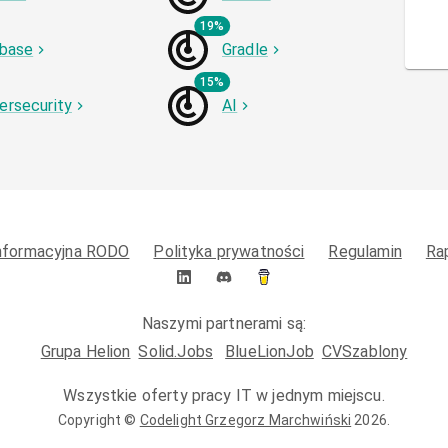
19%
ebase
Gradle
15%
ersecurity
AI
informacyjna RODO
Polityka prywatności
Regulamin
Ra
Naszymi partnerami są:
Grupa Helion
Solid.Jobs
BlueLionJob
CVSzablony
Wszystkie oferty pracy IT w jednym miejscu.
Copyright ©
Codelight Grzegorz Marchwiński
2026
.