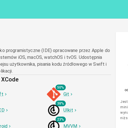
ko programistyczne (IDE) opracowane przez Apple do
ystemów iOS, macOS, watchOS i tvOS. Udostępnia
fejsu użytkownika, pisania kodu źródłowego w Swift i
ikacji.
z XCode
50%
o
ft
Git
Jest
38%
mini
CD
UIkit
wyna
niżs
23%
roid
MVVM