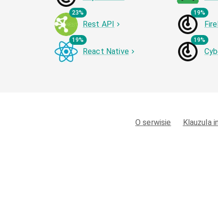
23%
19%
Rest API
Fir
19%
19%
React Native
Cyb
O serwisie
Klauzula 