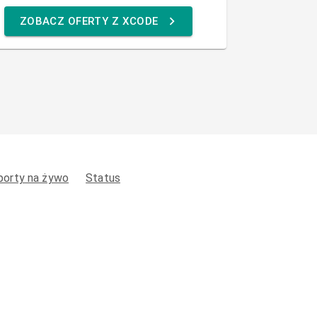
ZOBACZ OFERTY Z XCODE
porty na żywo
Status