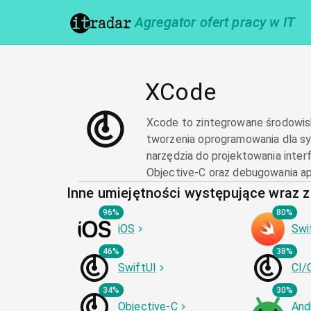
Agregator ofert pracy w IT
XCode
Xcode to zintegrowane środowis
tworzenia oprogramowania dla s
narzędzia do projektowania inter
Objective-C oraz debugowania apl
Inne umiejętności występujące wraz 
96%
80%
iOS
Swi
46%
38%
SwiftUI
CI/
34%
30%
Objective-C
And