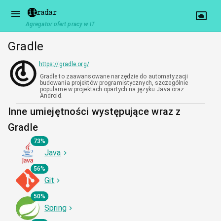
Agregator ofert pracy w IT
Gradle
https://gradle.org/
Gradle to zaawansowane narzędzie do automatyzacji
budowania projektów programistycznych, szczególnie
popularne w projektach opartych na języku Java oraz
Android.
Inne umiejętności występujące wraz z
Gradle
73%
Java
56%
Git
50%
Spring