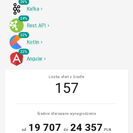
26%
Kafka
24%
Rest API
22%
Kotlin
22%
Angular
Liczba ofert z Gradle
157
Średnie oferowane wynagrodzenie
19 707
24 357
od
do
PLN