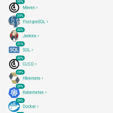
50%
Maven
33%
PostgreSQL
32%
Jenkins
31%
SQL
30%
CI/CD
29%
Hibernate
29%
Kubernetes
28%
Docker