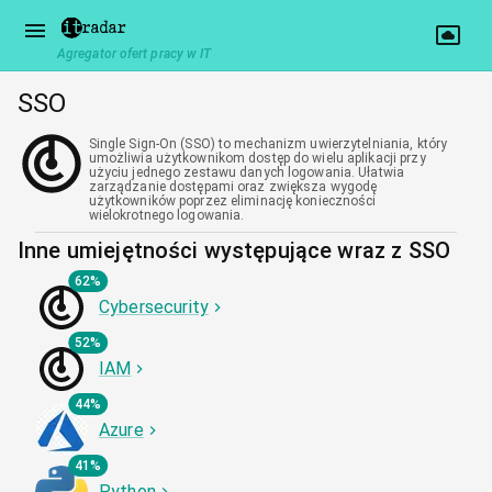
Agregator ofert pracy w IT
SSO
Single Sign-On (SSO) to mechanizm uwierzytelniania, który
umożliwia użytkownikom dostęp do wielu aplikacji przy
użyciu jednego zestawu danych logowania. Ułatwia
zarządzanie dostępami oraz zwiększa wygodę
użytkowników poprzez eliminację konieczności
wielokrotnego logowania.
Inne umiejętności występujące wraz z SSO
62%
Cybersecurity
52%
IAM
44%
Azure
41%
Python