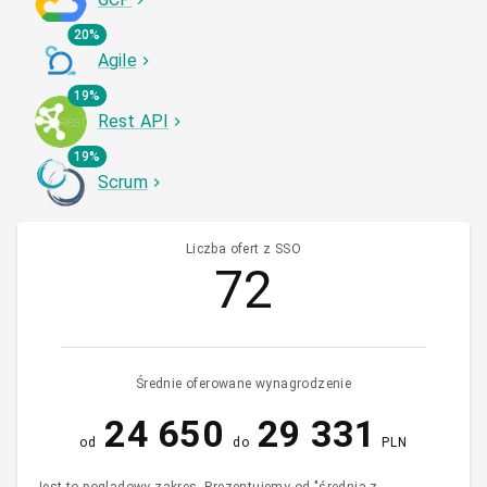
20%
Agile
19%
Rest API
19%
Scrum
Liczba ofert z SSO
72
Średnie oferowane wynagrodzenie
24 650
29 331
od
do
PLN