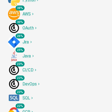
38%
AWS
30%
OAuth
26%
Jira
25%
Java
23%
CI/CD
23%
DevOps
23%
SQL
22%
GCP