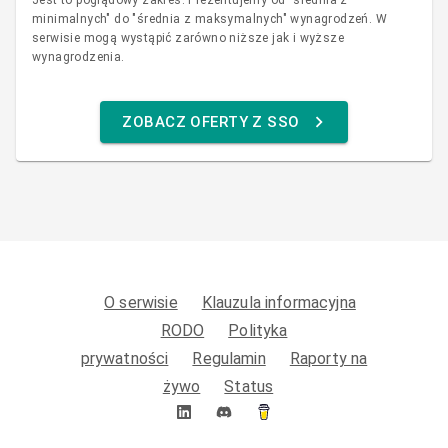
Jest to poglądowy zakres. Prezentujemy od "średnia z
minimalnych" do "średnia z maksymalnych" wynagrodzeń. W
serwisie mogą wystąpić zarówno niższe jak i wyższe
wynagrodzenia.
ZOBACZ OFERTY Z SSO
O serwisie
Klauzula informacyjna
RODO
Polityka
prywatności
Regulamin
Raporty na
żywo
Status