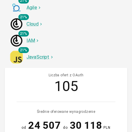
21%
Agile
21%
Cloud
21%
IAM
21%
JavaScript
Liczba ofert z OAuth
105
Średnie oferowane wynagrodzenie
24 507
30 118
od
do
PLN