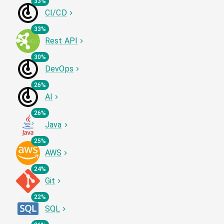
33%
CI/CD
33%
Rest API
30%
DevOps
26%
AI
26%
Java
25%
AWS
24%
Git
22%
SQL