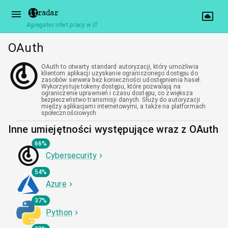
Agregator ofert pracy w IT
OAuth
OAuth to otwarty standard autoryzacji, który umożliwia
klientom aplikacji uzyskanie ograniczonego dostępu do
zasobów serwera bez konieczności udostępnienia haseł.
Wykorzystuje tokeny dostępu, które pozwalają na
ograniczenie uprawnień i czasu dostępu, co zwiększa
bezpieczeństwo transmisji danych. Służy do autoryzacji
między aplikacjami internetowymi, a także na platformach
społecznościowych.
Inne umiejętności występujące wraz z OAuth
66%
Cybersecurity
54%
Azure
37%
Python