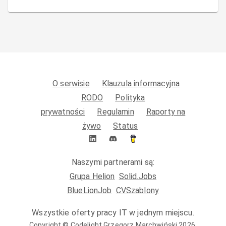
O serwisie
Klauzula informacyjna
RODO
Polityka
prywatności
Regulamin
Raporty na
żywo
Status
Naszymi partnerami są:
Grupa Helion
Solid.Jobs
BlueLionJob
CVSzablony
Wszystkie oferty pracy IT w jednym miejscu.
Copyright ©
Codelight Grzegorz Marchwiński
2026
.