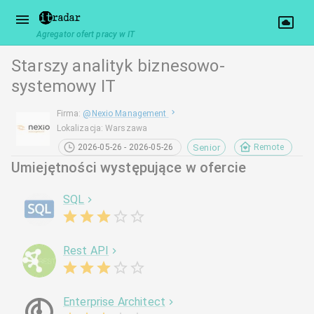
Agregator ofert pracy w IT
Starszy analityk biznesowo-
systemowy IT
Firma
:
@
Nexio Management
Lokalizacja
:
Warszawa
Senior
2026-05-26 - 2026-05-26
Remote
Umiejętności występujące w ofercie
SQL
Rest API
Enterprise Architect