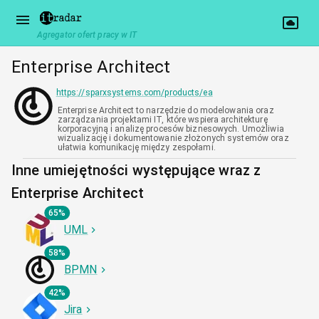
Agregator ofert pracy w IT
Enterprise Architect
https://sparxsystems.com/products/ea
Enterprise Architect to narzędzie do modelowania oraz
zarządzania projektami IT, które wspiera architekturę
korporacyjną i analizę procesów biznesowych. Umożliwia
wizualizację i dokumentowanie złożonych systemów oraz
ułatwia komunikację między zespołami.
Inne umiejętności występujące wraz z
Enterprise Architect
65%
UML
58%
BPMN
42%
Jira