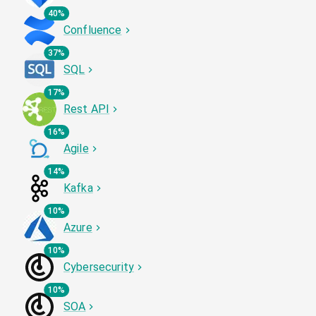
40%
Confluence
37%
SQL
17%
Rest API
16%
Agile
14%
Kafka
10%
Azure
10%
Cybersecurity
10%
SOA