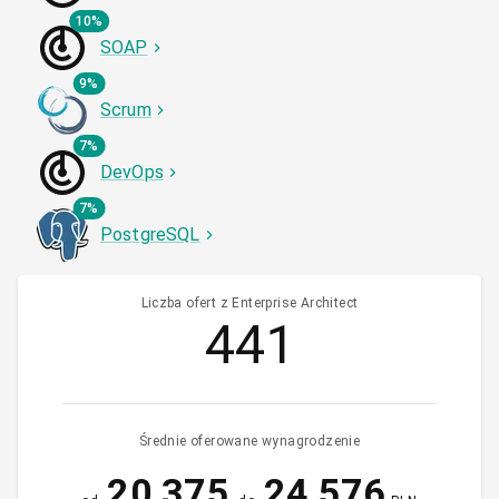
10%
SOAP
9%
Scrum
7%
DevOps
7%
PostgreSQL
Liczba ofert z Enterprise Architect
441
Średnie oferowane wynagrodzenie
20 375
24 576