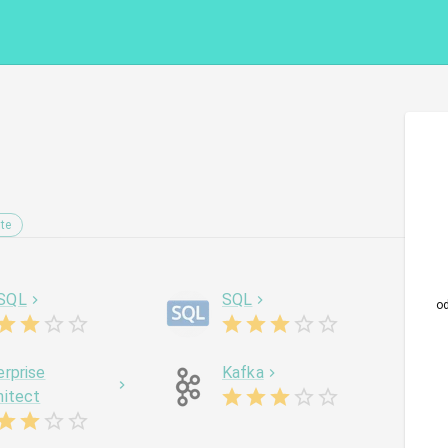
te
SQL
SQL
o
erprise
Kafka
hitect