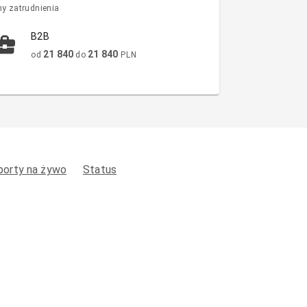
y zatrudnienia
B2B
21 840
21 840
od
do
PLN
porty na żywo
Status