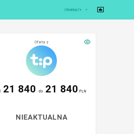
/menu/>
Oferta z
21 840
21 840
d
do
PLN
NIEAKTUALNA