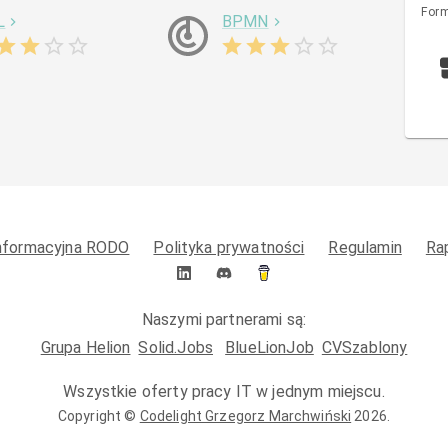
Form
L
BPMN
informacyjna RODO
Polityka prywatności
Regulamin
Ra
Naszymi partnerami są:
Grupa Helion
Solid.Jobs
BlueLionJob
CVSzablony
Wszystkie oferty pracy IT w jednym miejscu.
Copyright ©
Codelight Grzegorz Marchwiński
2026
.