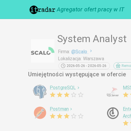
Agregator ofert pracy w IT
System Analyst
Firma
:
@
Scalo
Lokalizacja
:
Warszawa
2026-05-26 - 2026-05-26
Remo
Umiejętności występujące w ofercie
PostgreSQL
MS
Postman
Ent
Arc