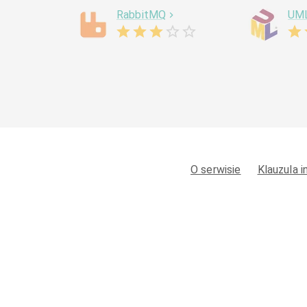
RabbitMQ
UM
O serwisie
Klauzula 