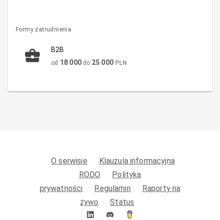
Formy zatrudnienia
B2B
18 000
25 000
od
do
PLN
O serwisie
Klauzula informacyjna
RODO
Polityka
prywatności
Regulamin
Raporty na
żywo
Status