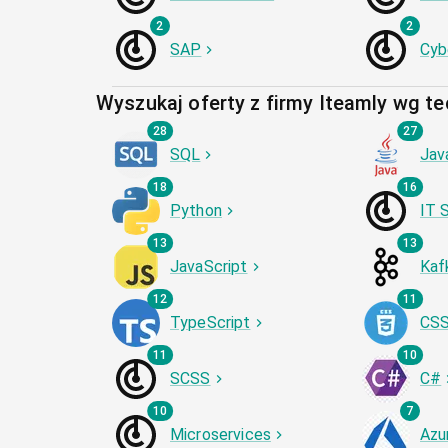
2
2
SAP
Cyb
Wyszukaj oferty z firmy Iteamly wg te
28
27
SQL
Jav
18
16
Python
IT 
13
13
JavaScript
Kaf
12
11
TypeScript
CS
11
10
SCSS
C#
10
7
Microservices
Azu