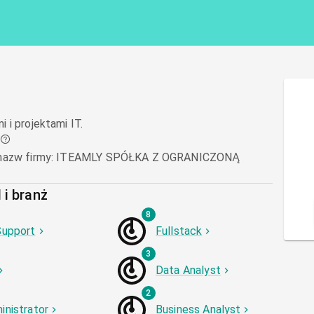
 i projektami IT.
nazw firmy
:
ITEAMLY SPÓŁKA Z OGRANICZONĄ
 i branż
8
Support
Fullstack
3
Data Analyst
2
inistrator
Business Analyst