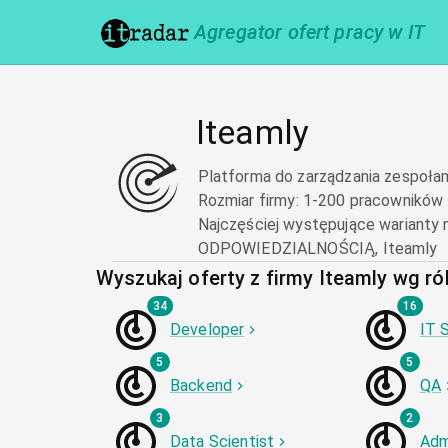
Agregator ofert pracy w IT
Iteamly
Platforma do zarządzania zespołami
Rozmiar firmy
:
1-200 pracowników
Najczęściej występujące warianty 
ODPOWIEDZIALNOŚCIĄ, Iteamly
Wyszukaj oferty z firmy Iteamly wg ról
34
16
Developer
IT 
5
5
Backend
QA
3
2
Data Scientist
Adm