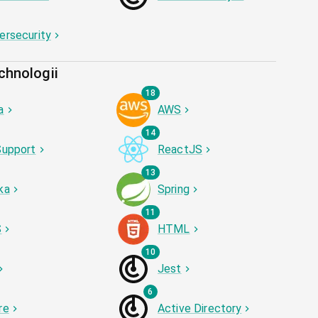
ersecurity
chnologii
18
a
AWS
14
Support
ReactJS
13
ka
Spring
11
S
HTML
10
Jest
6
re
Active Directory