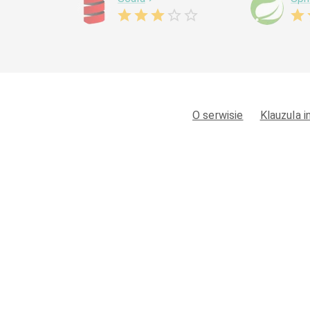
O serwisie
Klauzula 