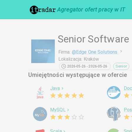
Agregator ofert pracy w IT
Senior Software
Firma
:
@
Edge One Solutions
Lokalizacja
:
Kraków
Senior
2026-05-26 - 2026-05-26
Umiejętności występujące w ofercie
Java
Doc
MySQL
Pos
Scala
Spr