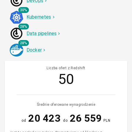
DevOps
30%
Kubernetes
28%
Data pipelines
28%
Docker
Liczba ofert z Redshift
50
Średnie oferowane wynagrodzenie
20 423
26 559
od
do
PLN