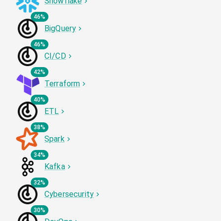
Snowflake
46%
BigQuery
46%
CI/CD
42%
Terraform
40%
ETL
38%
Spark
34%
Kafka
32%
Cybersecurity
30%