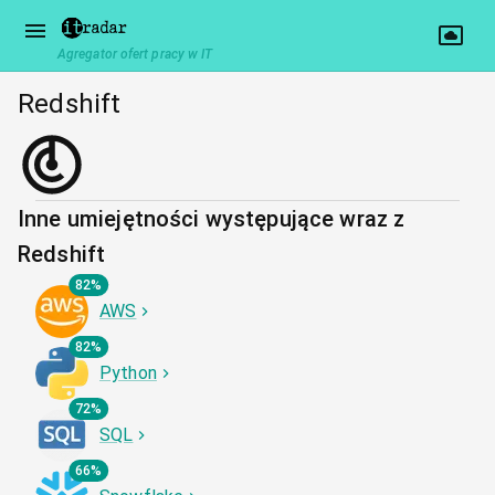
Agregator ofert pracy w IT
Redshift
Inne umiejętności występujące wraz z
Redshift
82%
AWS
82%
Python
72%
SQL
66%