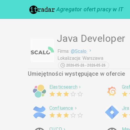
Agregator ofert pracy w IT
Java Developer
Firma
:
@
Scalo
Lokalizacja
:
Warszawa
2026-05-26 - 2026-05-26
Umiejętności występujące w ofercie
Elasticsearch
Gra
Confluence
Jira
CI/CD
Ma