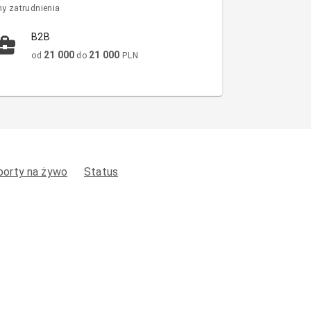
y zatrudnienia
B2B
21 000
21 000
od
do
PLN
porty na żywo
Status