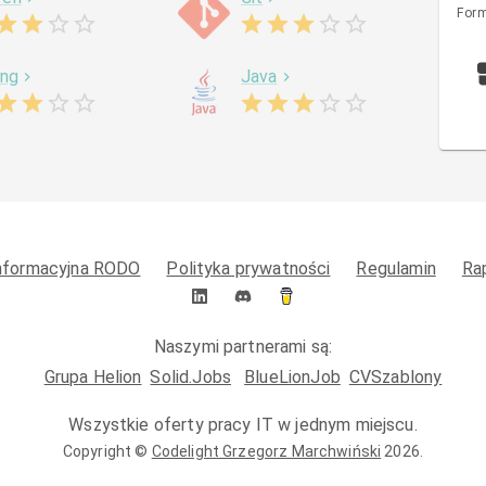
Form
ing
Java
informacyjna RODO
Polityka prywatności
Regulamin
Ra
Naszymi partnerami są:
Grupa Helion
Solid.Jobs
BlueLionJob
CVSzablony
Wszystkie oferty pracy IT w jednym miejscu.
Copyright ©
Codelight Grzegorz Marchwiński
2026
.