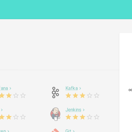
fana
Kafka
o
Jenkins
ven
Git