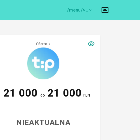
/menu/>
Oferta z
21 000
21 000
d
do
PLN
NIEAKTUALNA