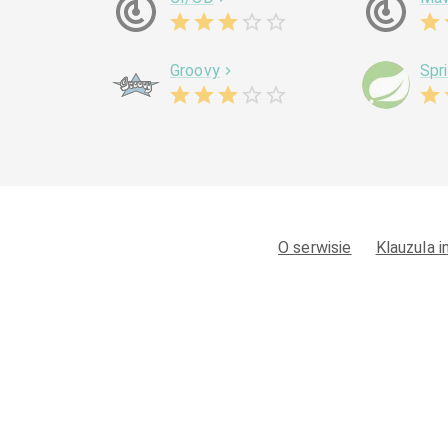
Groovy
Spr
O serwisie
Klauzula 