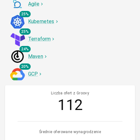
Agile
25%
Kubernetes
25%
Terraform
24%
Maven
20%
GCP
Liczba ofert z Groovy
112
Średnie oferowane wynagrodzenie