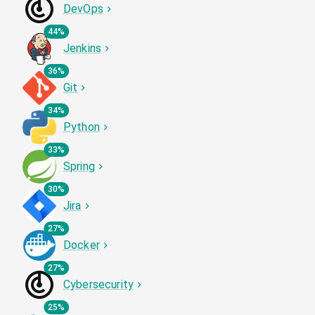
DevOps
44%
Jenkins
36%
Git
34%
Python
33%
Spring
30%
Jira
27%
Docker
27%
Cybersecurity
25%