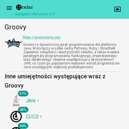
Agregator ofert pracy w IT
Groovy
https://groovy-lang.org/
Groovy to dynamiczny język programowania dla platformy
Java, który łączy w sobie cechy Pythona, Ruby, i Smalltalk.
Zapewnia zwięzłość i elastyczność składni, a także wspiera
paradygmaty programowania funkcyjnego, imperatywnego
oraz obiektowego. Idealnie współpracuje z ekosystemem
JVM, co czyni go popularnym wyborem wśród programistów
Java szukających większej produktywności.
Inne umiejętności występujące wraz z
Groovy
67%
Java
48%
CI/CD
44%