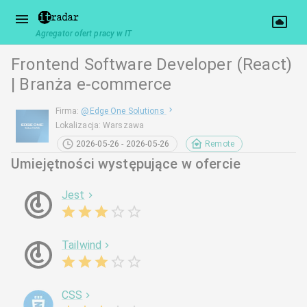
Agregator ofert pracy w IT
Frontend Software Developer (React)
| Branża e-commerce
Firma
:
@
Edge One Solutions
Lokalizacja
:
Warszawa
2026-05-26 - 2026-05-26
Remote
Umiejętności występujące w ofercie
Jest
Tailwind
CSS