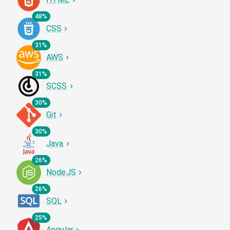
48%
CSS
31%
AWS
31%
SCSS
30%
Git
30%
Java
26%
NodeJS
26%
SQL
25%
Angular