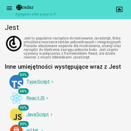
Agregator ofert pracy w IT
Jest
Jest to popularne narzędzie do testowania JavaScript, które
umożliwia tworzenie testów jednostkowych i integracyjnych.
Posiada wbudowane wsparcie dla mockowania, asercji oraz
narzędzi do śledzenia zasięgu pokrycia kodu. Jest często
używany w połączeniu z frameworkiem React, ale działa
również z innymi bibliotekami JavaScript.
Inne umiejętności występujące wraz z Jest
83%
TypeScript
68%
ReactJS
55%
JavaScript
50%
HTML