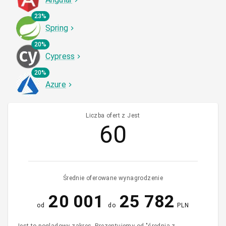
23%
Spring
20%
Cypress
20%
Azure
Liczba ofert z Jest
60
Średnie oferowane wynagrodzenie
20 001
25 782
od
do
PLN