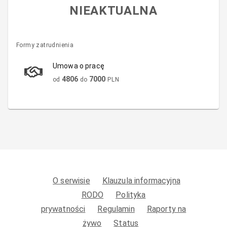
NIEAKTUALNA
Formy zatrudnienia
Umowa o pracę
4806
7000
od
do
PLN
O serwisie
Klauzula informacyjna
RODO
Polityka
prywatności
Regulamin
Raporty na
żywo
Status