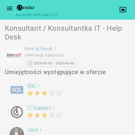
Agregator ofert pracy w IT
Konsultant / Konsultantka IT - Help
Desk
Firma
:
@
Tensoft
Lokalizacja
:
Bydgoszcz
2026-06-06 - 2026-06-06
Umiejętności występujące w ofercie
SQL
IT Support
Linux