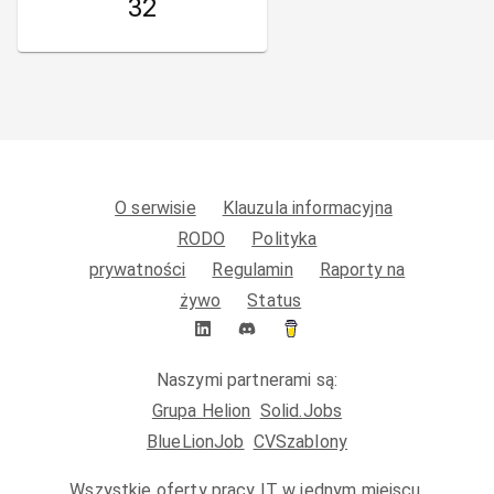
32
O serwisie
Klauzula informacyjna
RODO
Polityka
prywatności
Regulamin
Raporty na
żywo
Status
Naszymi partnerami są:
Grupa Helion
Solid.Jobs
BlueLionJob
CVSzablony
Wszystkie oferty pracy IT w jednym miejscu.