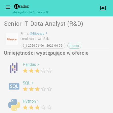
Agregator ofert pracy w IT
Senior IT Data Analyst (R&D)
Firma
:
@
Bioseco
Lokalizacja
:
Gdańsk
Senior
2026-06-06 - 2026-06-06
Umiejętności występujące w ofercie
Pandas
SQL
Python