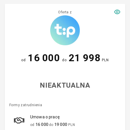
Oferta z
16 000
21 998
od
do
PLN
NIEAKTUALNA
Formy zatrudnienia
Umowa o pracę
16 000
19 000
od
do
PLN