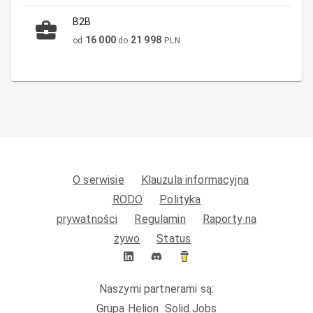
B2B
16 000
21 998
od
do
PLN
O serwisie
Klauzula informacyjna
RODO
Polityka
prywatności
Regulamin
Raporty na
żywo
Status
Naszymi partnerami są:
Grupa Helion
Solid.Jobs