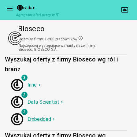
Agregator ofert pracy w IT
Bioseco
Rozmiar firmy
:
1-200 pracowników
Najczęściej występujące warianty nazw firmy
:
Bioseco, BIOSECO S.A.
Wyszukaj oferty z firmy Bioseco wg ról i
branż
3
Inne
2
Data Scientist
3
Embedded
Wyszukaj oferty z firmy Bioseco wg