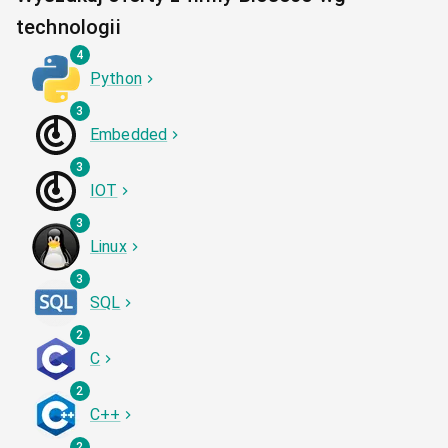
technologii
4
Python
3
Embedded
3
IOT
3
Linux
3
SQL
2
C
2
C++
2