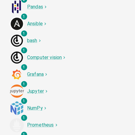
Pandas
1
Ansible
1
bash
1
Computer vision
1
Grafana
1
Jupyter
1
NumPy
1
Prometheus
1