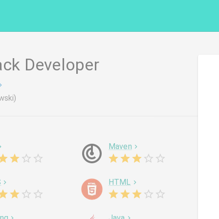
ack Developer
wski)
Maven
S
HTML
ing
Java