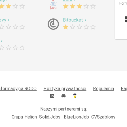
Form
ovy
Bitbucket
informacyjna RODO
Polityka prywatności
Regulamin
Ra
Naszymi partnerami są:
Grupa Helion
Solid.Jobs
BlueLionJob
CVSzablony