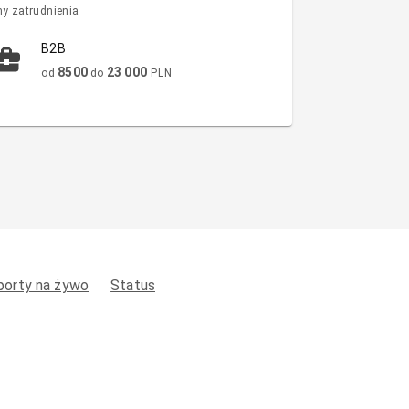
y zatrudnienia
B2B
8500
23 000
od
do
PLN
porty na żywo
Status