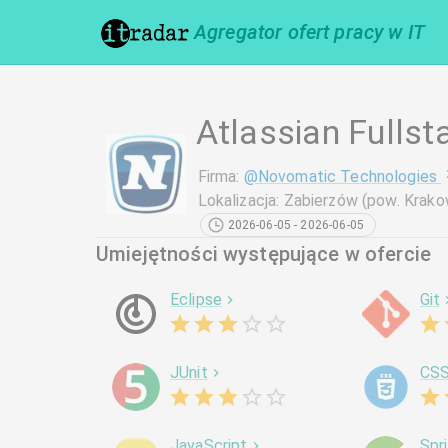
Agregator ofert pracy w IT
Atlassian Fullst
Firma
:
@
Novomatic Technologies
Lokalizacja
:
Zabierzów (pow. Krako
2026-06-05 - 2026-06-05
Umiejętności występujące w ofercie
Eclipse
Git
JUnit
CS
JavaScript
Spr