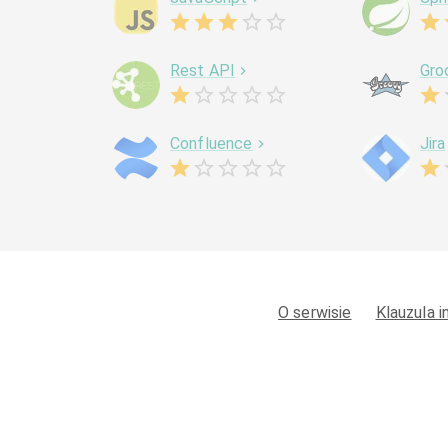
Rest API
Gro
Confluence
Jira
O serwisie
Klauzula 