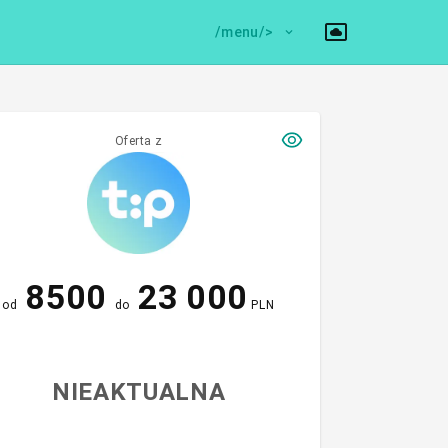
/menu/>
Oferta z
8500
23 000
od
do
PLN
NIEAKTUALNA