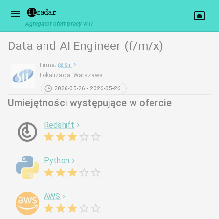
Agregator ofert pracy w IT
Data and AI Engineer (f/m/x)
Firma
:
@
Sii
Lokalizacja
:
Warszawa
2026-05-26 - 2026-05-26
Umiejętności występujące w ofercie
Redshift
Python
AWS