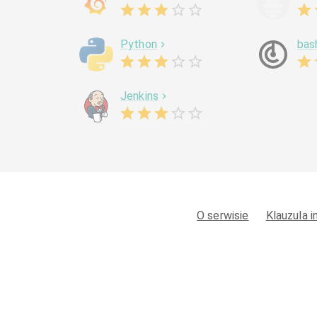
Python
bas
Jenkins
O serwisie
Klauzula 