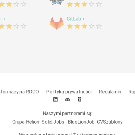
h
GitLab
informacyjna RODO
Polityka prywatności
Regulamin
Ra
Naszymi partnerami są:
Grupa Helion
Solid.Jobs
BlueLionJob
CVSzablony