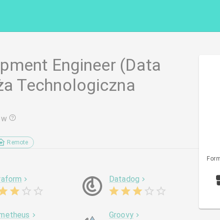
pment Engineer (Data
nża Technologiczna
ów
Remote
Form
raform
Datadog
metheus
Groovy