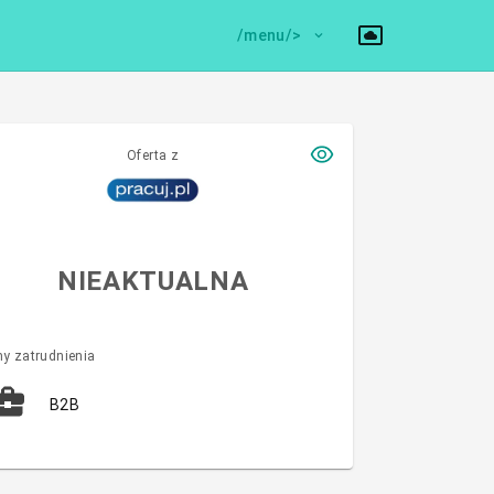
/menu/>
Oferta z
NIEAKTUALNA
y zatrudnienia
B2B