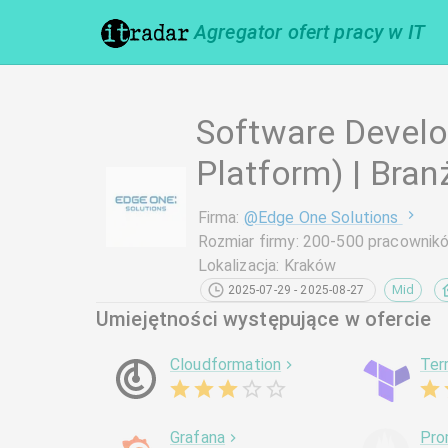
Agregator ofert pracy w IT
Software Develo
Platform) | Bra
Firma
:
@
Edge One Solutions
Rozmiar firmy
:
200-500 pracownik
Lokalizacja
:
Kraków
Mid
2025-07-29 - 2025-08-27
Umiejętności występujące w ofercie
Cloudformation
Ter
Grafana
Pro