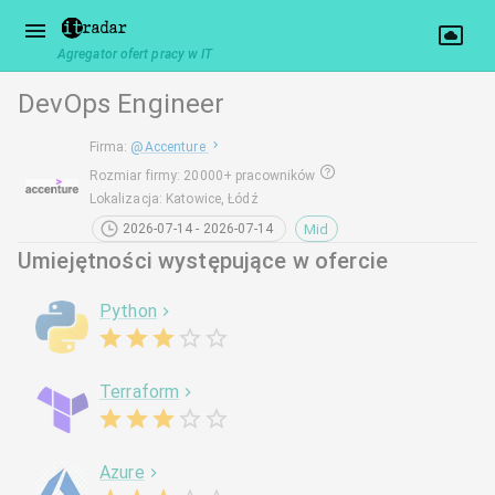
Agregator ofert pracy w IT
DevOps Engineer
Firma
:
@
Accenture
Rozmiar firmy
:
20000+ pracowników
Lokalizacja
:
Katowice, Łódź
Mid
2026-07-14 - 2026-07-14
Umiejętności występujące w ofercie
Python
Terraform
Azure