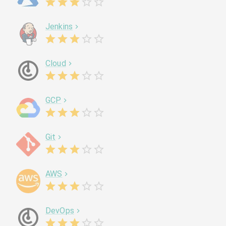
Jenkins
Cloud
GCP
Git
AWS
DevOps