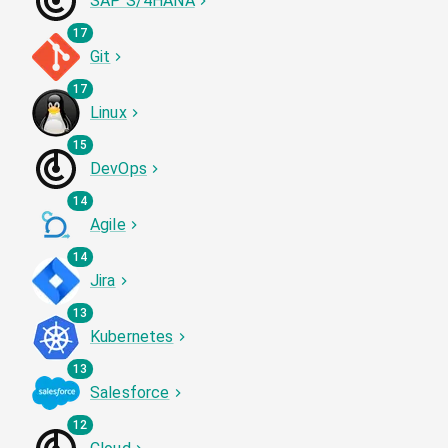
SAP S/4HANA
17
Git
17
Linux
15
DevOps
14
Agile
14
Jira
13
Kubernetes
13
Salesforce
12