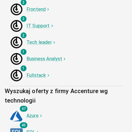
2
Frontend
2
IT Support
2
Tech leader
1
Business Analyst
1
Fullstack
Wyszukaj oferty z firmy Accenture wg
technologii
47
Azure
45