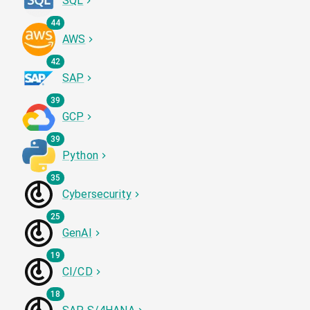
SQL
44
AWS
42
SAP
39
GCP
39
Python
35
Cybersecurity
25
GenAI
19
CI/CD
18