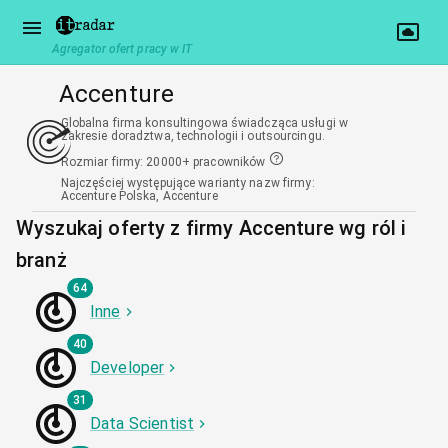
Agregator ofert pracy w IT
Accenture
Globalna firma konsultingowa świadcząca usługi w
zakresie doradztwa, technologii i outsourcingu.
Rozmiar firmy
:
20000+ pracowników
Najczęściej występujące warianty nazw firmy
:
Accenture Polska, Accenture
Wyszukaj oferty z firmy Accenture wg ról i
branż
64
Inne
40
Developer
31
Data Scientist