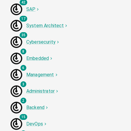
42
SAP
17
System Architect
35
Cybersecurity
8
Embedded
6
Management
3
Administrator
2
Backend
15
DevOps