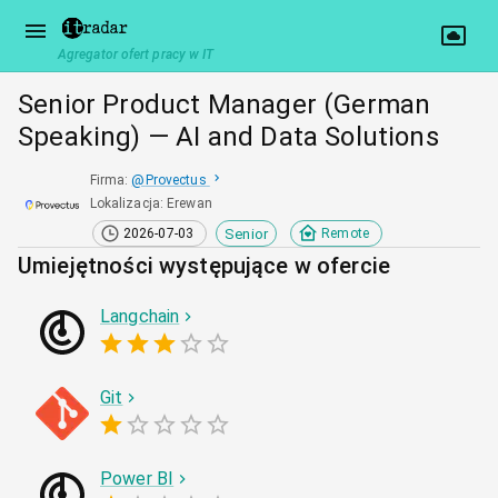
Agregator ofert pracy w IT
Senior Product Manager (German
Speaking) — AI and Data Solutions
Firma
:
@
Provectus
Lokalizacja
:
Erewan
Senior
2026-07-03
Remote
Umiejętności występujące w ofercie
Langchain
Git
Power BI