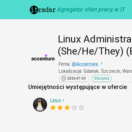
Agregator ofert pracy w IT
Linux Administra
(She/He/They) (
Firma
:
@
Accenture
Lokalizacja
:
Gdańsk, Szczecin, Wa
Stażysta
2026-07-03
Umiejętności występujące w ofercie
Linux