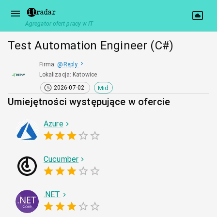
Agregator ofert pracy w IT
Test Automation Engineer (C#)
Firma
:
@
Reply
Lokalizacja
:
Katowice
Mid
2026-07-02
Umiejętności występujące w ofercie
Azure
Cucumber
.NET