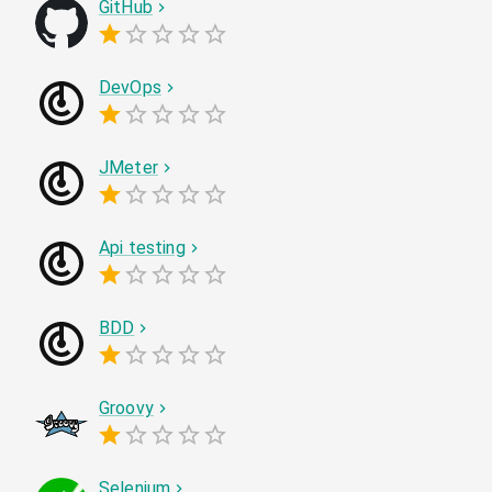
GitHub
DevOps
JMeter
Api testing
BDD
Groovy
Selenium