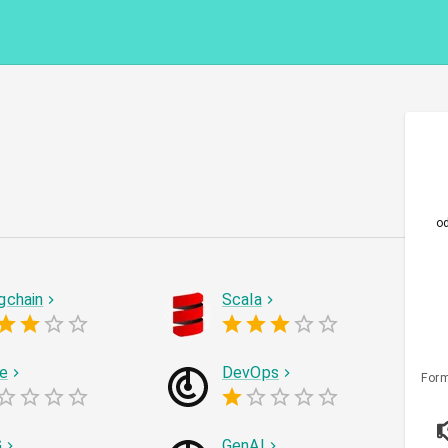
o
gchain
Scala
le
DevOps
Form
G
GenAI