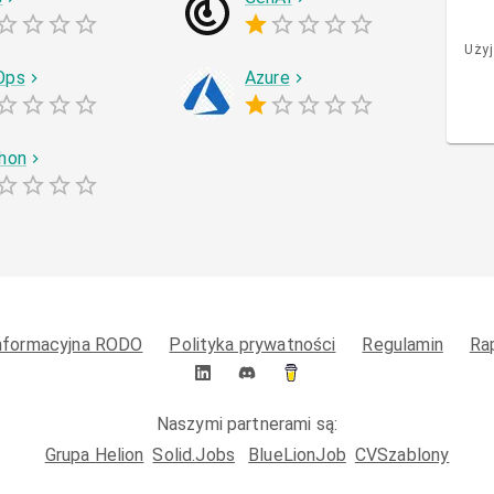
Użyj
Ops
Azure
hon
informacyjna RODO
Polityka prywatności
Regulamin
Ra
Naszymi partnerami są:
Grupa Helion
Solid.Jobs
BlueLionJob
CVSzablony