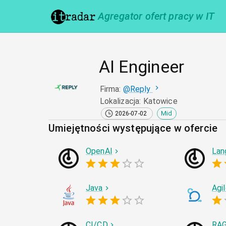
Agregator ofert pracy w IT
AI Engineer
Firma
:
@
Reply
Lokalizacja
:
Katowice
Mid
2026-07-02
Umiejętności występujące w ofercie
OpenAI
Lan
Java
Agi
CI/CD
RA