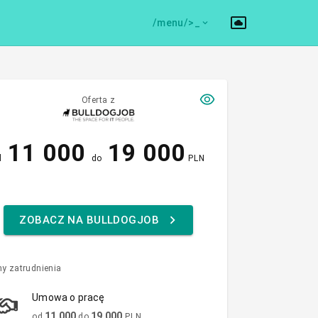
/menu/>
Oferta z
11 000
19 000
d
do
PLN
ZOBACZ NA BULLDOGJOB
y zatrudnienia
Umowa o pracę
11 000
19 000
od
do
PLN