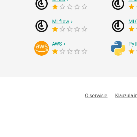
MLflow
ML
AWS
Pyt
O serwisie
Klauzula 