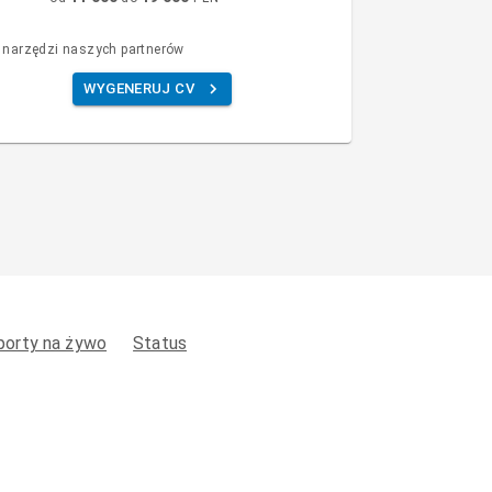
 narzędzi naszych partnerów
WYGENERUJ CV
porty na żywo
Status