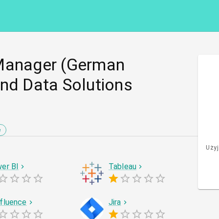
 Manager (German
and Data Solutions
e
Użyj
er BI
Tableau
fluence
Jira