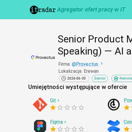
Agregator ofert pracy w IT
Senior Product
Speaking) — AI 
Firma
:
@
Provectus
Lokalizacja
:
Erewan
Senior
2026-06-30
Remot
Umiejętności występujące w ofercie
Git
Pow
Figma
Con