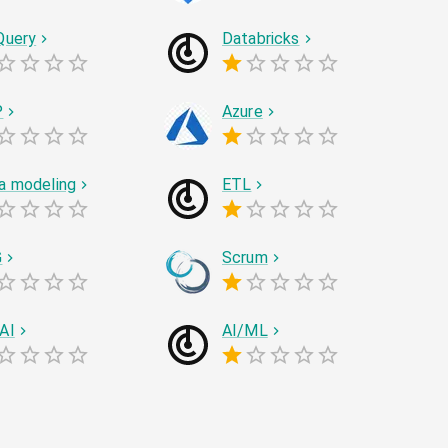
Query
Databricks
P
Azure
a modeling
ETL
G
Scrum
AI
AI/ML