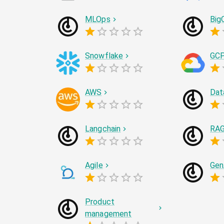
MLOps
Big
Snowflake
GC
AWS
Dat
Langchain
RA
Agile
Gen
Product
management