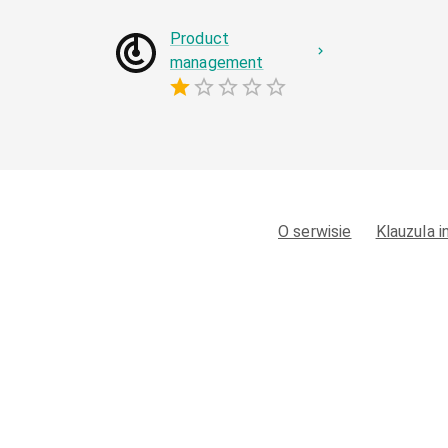
Product
management
O serwisie
Klauzula 