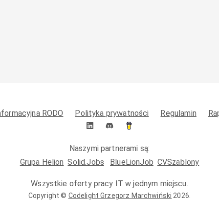
informacyjna RODO
Polityka prywatności
Regulamin
Ra
Naszymi partnerami są:
Grupa Helion
Solid.Jobs
BlueLionJob
CVSzablony
Wszystkie oferty pracy IT w jednym miejscu.
Copyright ©
Codelight Grzegorz Marchwiński
2026
.