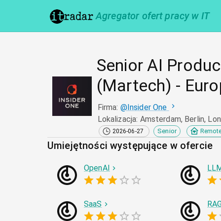
Agregator ofert pracy w IT
Senior AI Produ
(Martech) - Eur
Firma
:
@
Insider One
Lokalizacja
:
Amsterdam, Berlin, Lo
Senior
2026-06-27
Remot
Umiejętności występujące w ofercie
OpenAI
LL
SaaS
RA