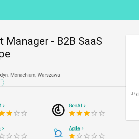
ct Manager - B2B SaaS
ope
ndyn, Monachium, Warszawa
e
Użyj
M
GenAI
G
Agile