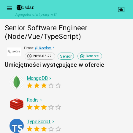
Agregator ofert pracy w IT
Senior Software Engineer
(Node/Vue/TypeScript)
Firma
:
@
Reedsy
Senior
2026-06-27
Remote
Umiejętności występujące w ofercie
MongoDB
Redis
TypeScript