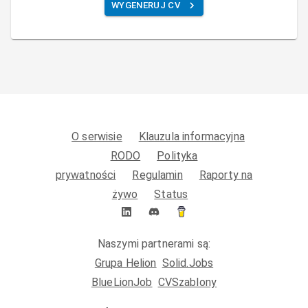
WYGENERUJ CV
O serwisie
Klauzula informacyjna
RODO
Polityka
prywatności
Regulamin
Raporty na
żywo
Status
Naszymi partnerami są:
Grupa Helion
Solid.Jobs
BlueLionJob
CVSzablony