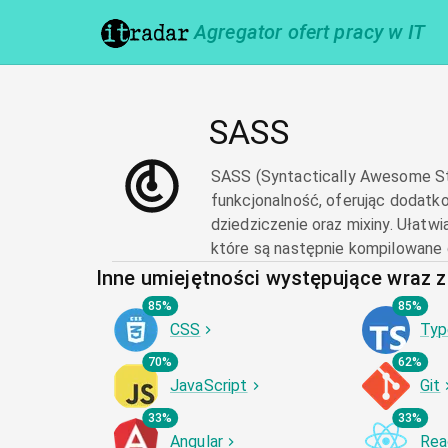
Agregator ofert pracy w IT
SASS
SASS (Syntactically Awesome Sty
funkcjonalność, oferując dodatko
dziedziczenie oraz mixiny. Ułatw
które są następnie kompilowane
Inne umiejętności występujące wraz 
85%
85%
CSS
Typ
70%
62%
JavaScript
Git
33%
33%
Angular
Rea