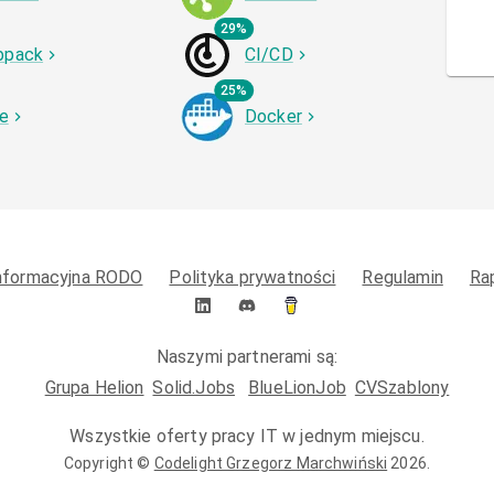
29%
bpack
CI/CD
25%
le
Docker
informacyjna RODO
Polityka prywatności
Regulamin
Ra
Naszymi partnerami są:
Grupa Helion
Solid.Jobs
BlueLionJob
CVSzablony
Wszystkie oferty pracy IT w jednym miejscu.
Copyright ©
Codelight Grzegorz Marchwiński
2026
.