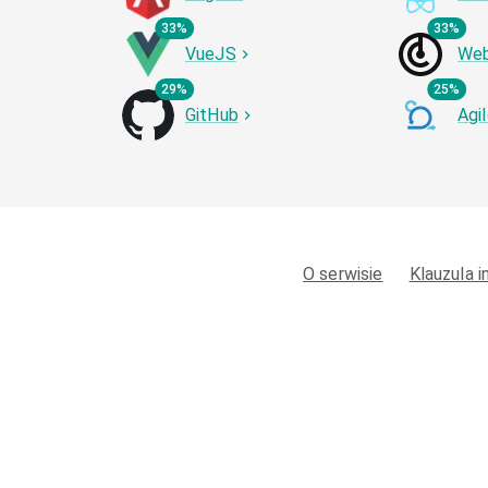
33%
33%
VueJS
We
29%
25%
GitHub
Agi
O serwisie
Klauzula 