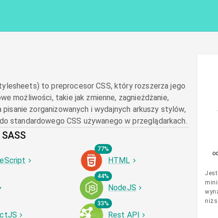
lesheets) to preprocesor CSS, który rozszerza jego
we możliwości, takie jak zmienne, zagnieżdżanie,
ia pisanie zorganizowanych i wydajnych arkuszy stylów,
 do standardowego CSS używanego w przeglądarkach.
z SASS
77%
o
eScript
HTML
Jest
44%
mini
NodeJS
wyna
niżs
33%
ctJS
Rest API