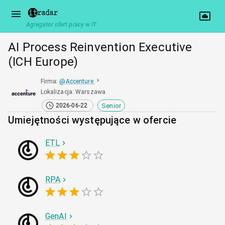
Agregator ofert pracy w IT
AI Process Reinvention Executive
(ICH Europe)
Firma
:
@
Accenture
Lokalizacja
:
Warszawa
Senior
2026-06-22
Umiejętności występujące w ofercie
ETL
RPA
GenAI