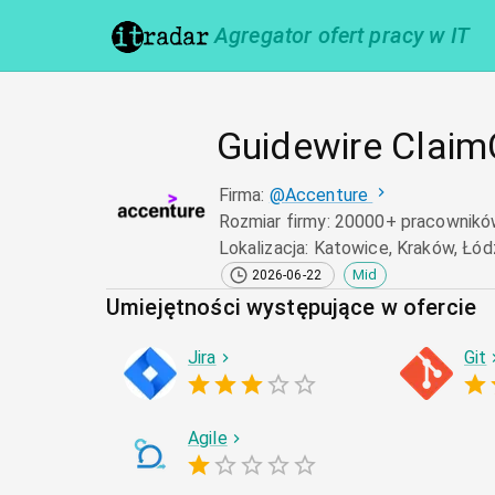
Agregator ofert pracy w IT
Guidewire Claim
Firma
:
@
Accenture
Rozmiar firmy
:
20000+ pracownikó
Lokalizacja
:
Katowice, Kraków, Łód
Mid
2026-06-22
Umiejętności występujące w ofercie
Jira
Git
Agile