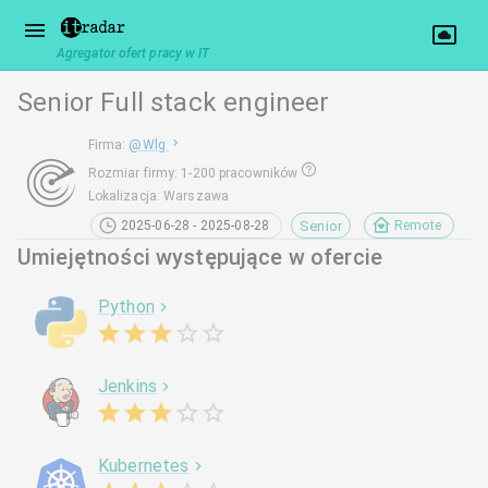
Agregator ofert pracy w IT
Senior Full stack engineer
Firma
:
@
Wlg
Rozmiar firmy
:
1-200 pracowników
Lokalizacja
:
Warszawa
Senior
2025-06-28 - 2025-08-28
Remote
Umiejętności występujące w ofercie
Python
Jenkins
Kubernetes