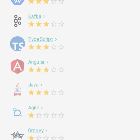
Kafka
TypeScript
Angular
Java
Agile
Groovy