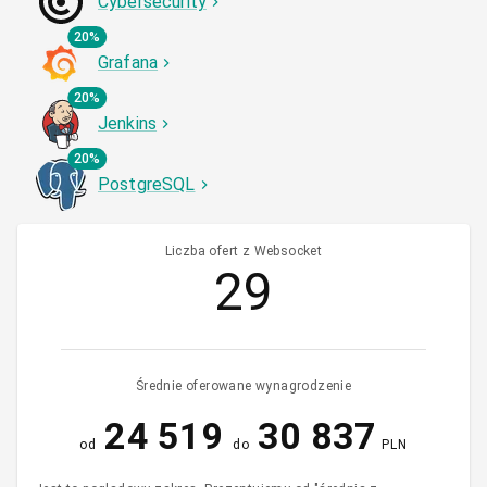
Cybersecurity
20%
Grafana
20%
Jenkins
20%
PostgreSQL
Liczba ofert z Websocket
29
Średnie oferowane wynagrodzenie
24 519
30 837
od
do
PLN