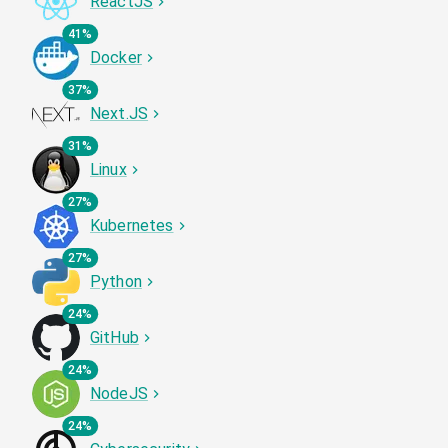
ReactJS
41%
Docker
37%
Next.JS
31%
Linux
27%
Kubernetes
27%
Python
24%
GitHub
24%
NodeJS
24%