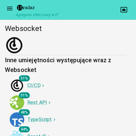
Agregator ofert pracy w IT
Websocket
Inne umiejętności występujące wraz z
Websocket
51%
CI/CD
51%
Rest API
48%
TypeScript
44%