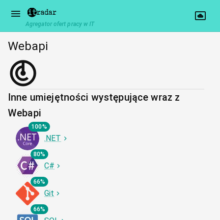
Agregator ofert pracy w IT
Webapi
Inne umiejętności występujące wraz z
Webapi
100%
.NET
80%
C#
66%
Git
66%