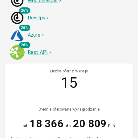
Web services
26%
DevOps
26%
Azure
26%
Rest API
Liczba ofert z Webapi
15
Średnie oferowane wynagrodzenie
18 366
20 809
od
do
PLN