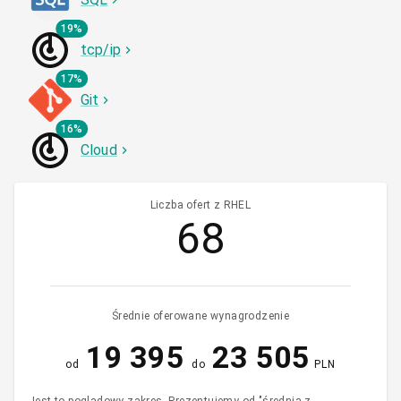
19%
tcp/ip
17%
Git
16%
Cloud
Liczba ofert z RHEL
68
Średnie oferowane wynagrodzenie
19 395
23 505
od
do
PLN