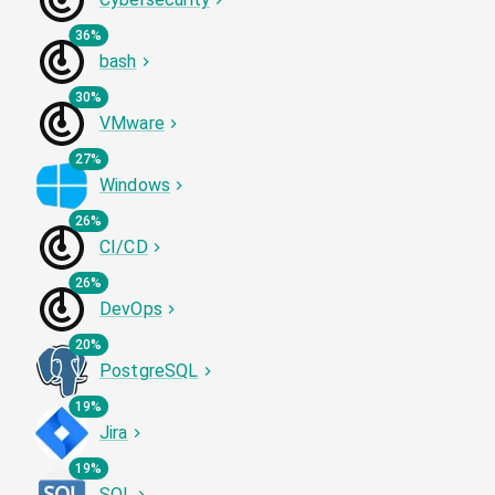
36%
bash
30%
VMware
27%
Windows
26%
CI/CD
26%
DevOps
20%
PostgreSQL
19%
Jira
19%
SQL