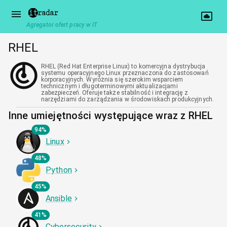
Agregator ofert pracy w IT
RHEL
RHEL (Red Hat Enterprise Linux) to komercyjna dystrybucja
systemu operacyjnego Linux przeznaczona do zastosowań
korporacyjnych. Wyróżnia się szerokim wsparciem
technicznym i długoterminowymi aktualizacjami
zabezpieczeń. Oferuje także stabilność i integrację z
narzędziami do zarządzania w środowiskach produkcyjnych.
Inne umiejętności występujące wraz z RHEL
94%
Linux
48%
Python
45%
Ansible
41%
Cybersecurity