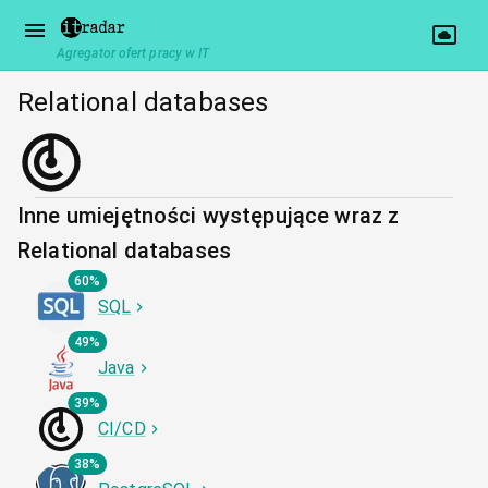
Agregator ofert pracy w IT
Relational databases
Inne umiejętności występujące wraz z
Relational databases
60%
SQL
49%
Java
39%
CI/CD
38%