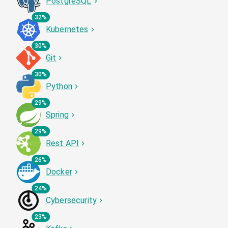
PostgreSQL
32%
Kubernetes
30%
Git
30%
Python
29%
Spring
29%
Rest API
26%
Docker
24%
Cybersecurity
23%