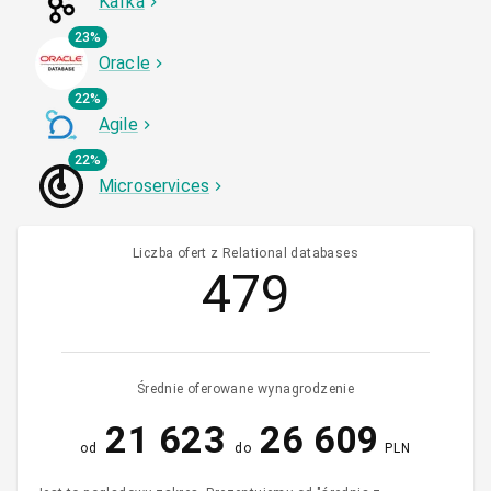
Kafka
23%
Oracle
22%
Agile
22%
Microservices
Liczba ofert z Relational databases
479
Średnie oferowane wynagrodzenie
21 623
26 609
od
do
PLN