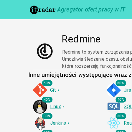
Agregator ofert pracy w IT
Redmine
Redmine to system zarządzania pr
Umożliwia śledzenie czasu, obsłu
które rozszerzają funkcjonalność
Inne umiejętności występujące wraz 
50%
50%
Git
Jira
40%
40%
Linux
SQ
30%
30%
Jenkins
Rea