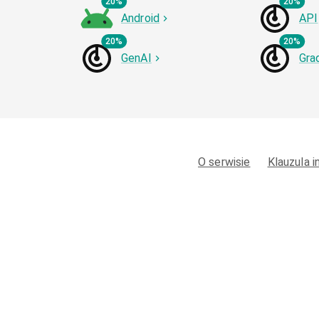
20%
20%
Android
API
20%
20%
GenAI
Gra
O serwisie
Klauzula 