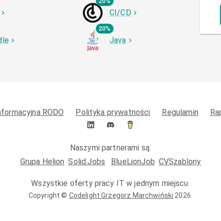
20%
CI/CD
20%
dle
Java
informacyjna RODO
Polityka prywatności
Regulamin
Ra
Naszymi partnerami są:
Grupa Helion
Solid.Jobs
BlueLionJob
CVSzablony
Wszystkie oferty pracy IT w jednym miejscu.
Copyright ©
Codelight Grzegorz Marchwiński
2026
.