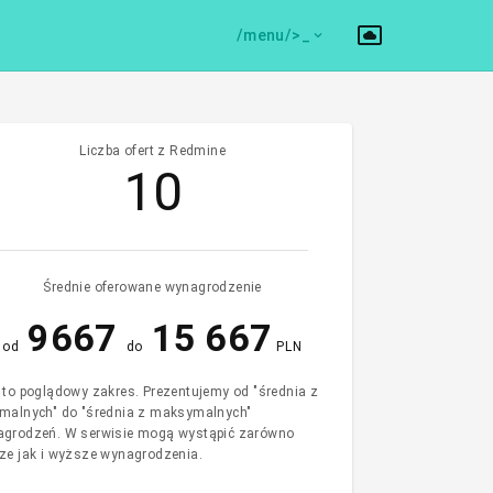
/menu/>
Liczba ofert z Redmine
10
Średnie oferowane wynagrodzenie
9667
15 667
od
do
PLN
 to poglądowy zakres. Prezentujemy od "średnia z
malnych" do "średnia z maksymalnych"
grodzeń. W serwisie mogą wystąpić zarówno
ze jak i wyższe wynagrodzenia.