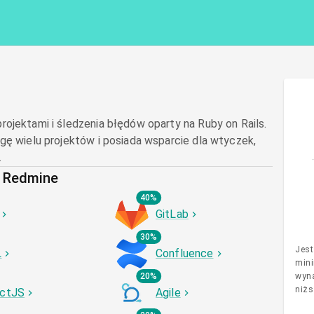
ojektami i śledzenia błędów oparty na Ruby on Rails.
gę wielu projektów i posiada wsparcie dla wtyczek,
.
z Redmine
40%
GitLab
30%
Jest
L
Confluence
mini
20%
wyna
niżs
ctJS
Agile