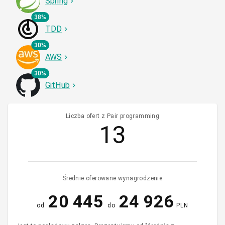
Spring
38%
TDD
30%
AWS
30%
GitHub
Liczba ofert z Pair programming
13
Średnie oferowane wynagrodzenie
20 445
24 926
od
do
PLN