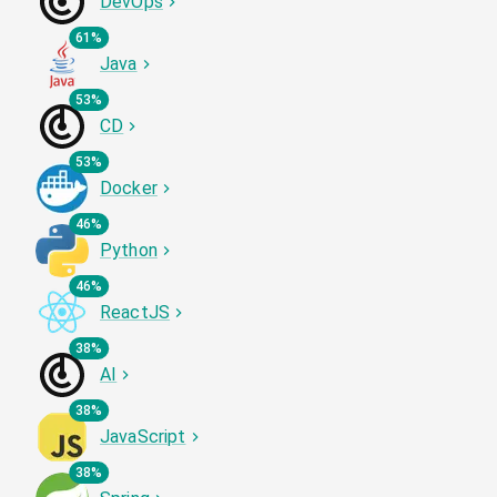
DevOps
61%
Java
53%
CD
53%
Docker
46%
Python
46%
ReactJS
38%
AI
38%
JavaScript
38%