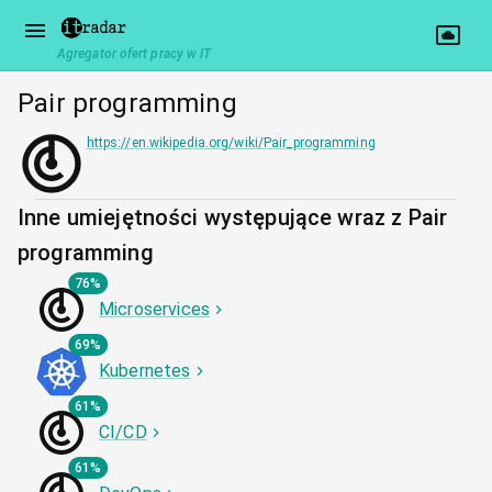
Agregator ofert pracy w IT
Pair programming
https://en.wikipedia.org/wiki/Pair_programming
Inne umiejętności występujące wraz z Pair
programming
76%
Microservices
69%
Kubernetes
61%
CI/CD
61%