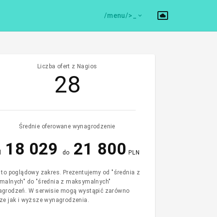
/menu/>
Liczba ofert z Nagios
28
Średnie oferowane wynagrodzenie
18 029
21 800
d
do
PLN
 to poglądowy zakres. Prezentujemy od "średnia z
malnych" do "średnia z maksymalnych"
grodzeń. W serwisie mogą wystąpić zarówno
ze jak i wyższe wynagrodzenia.