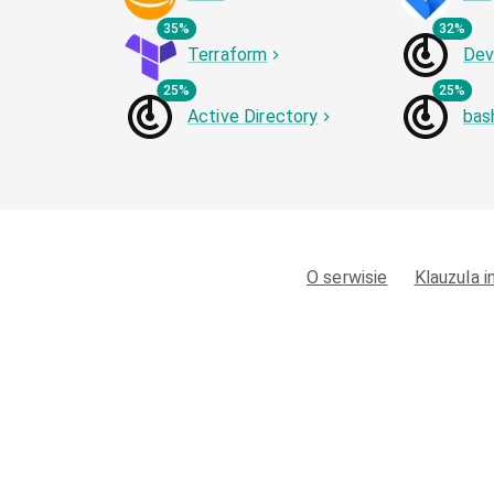
35%
32%
Terraform
De
25%
25%
Active Directory
bas
O serwisie
Klauzula 