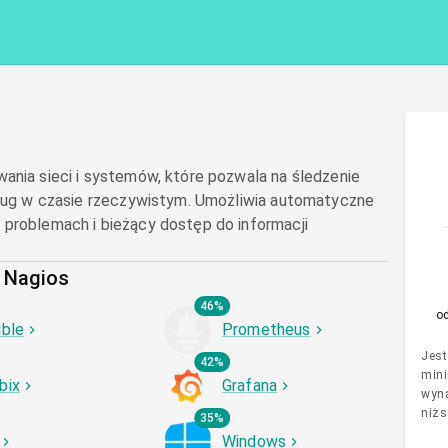
ania sieci i systemów, które pozwala na śledzenie
usług w czasie rzeczywistym. Umożliwia automatyczne
 problemach i bieżący dostęp do informacji
z Nagios
46%
o
ible
Prometheus
Jest
42%
mini
bix
Grafana
wyna
niżs
35%
Windows