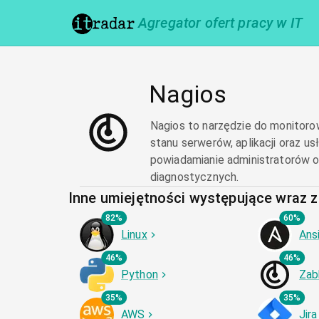
Agregator ofert pracy w IT
Nagios
Nagios to narzędzie do monitorow
stanu serwerów, aplikacji oraz 
powiadamianie administratorów o
diagnostycznych.
Inne umiejętności występujące wraz 
82%
60%
Linux
Ans
46%
46%
Python
Zab
35%
35%
AWS
Jira