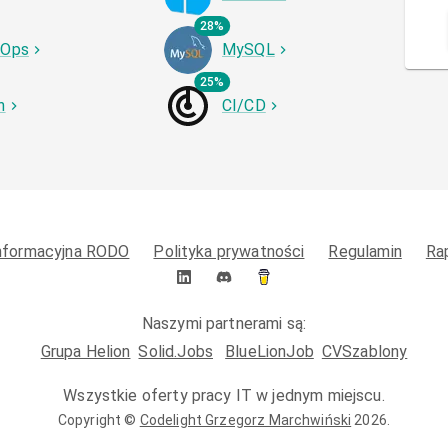
28%
vOps
MySQL
25%
h
CI/CD
informacyjna RODO
Polityka prywatności
Regulamin
Ra
Naszymi partnerami są:
Grupa Helion
Solid.Jobs
BlueLionJob
CVSzablony
Wszystkie oferty pracy IT w jednym miejscu.
Copyright ©
Codelight Grzegorz Marchwiński
2026
.