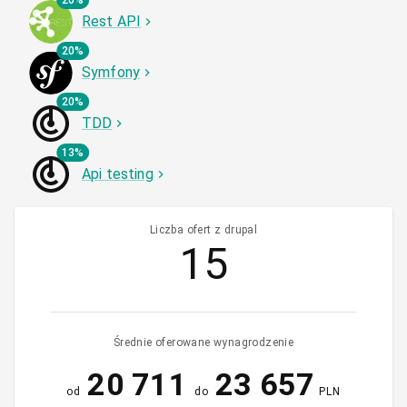
20%
Rest API
20%
Symfony
20%
TDD
13%
Api testing
Liczba ofert z drupal
15
Średnie oferowane wynagrodzenie
20 711
23 657
od
do
PLN