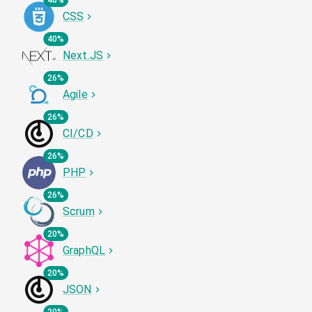
40%
CSS
40%
Next.JS
26%
Agile
26%
CI/CD
26%
PHP
26%
Scrum
20%
GraphQL
20%
JSON