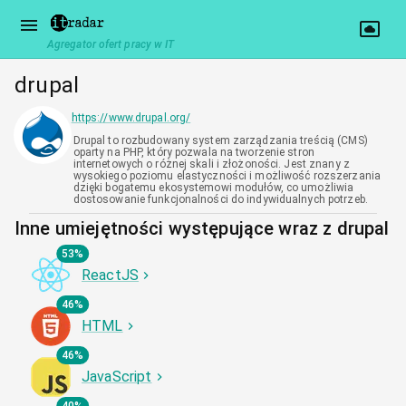
Agregator ofert pracy w IT
drupal
https://www.drupal.org/
Drupal to rozbudowany system zarządzania treścią (CMS)
oparty na PHP, który pozwala na tworzenie stron
internetowych o różnej skali i złożoności. Jest znany z
wysokiego poziomu elastyczności i możliwość rozszerzania
dzięki bogatemu ekosystemowi modułów, co umożliwia
dostosowanie funkcjonalności do indywidualnych potrzeb.
Inne umiejętności występujące wraz z drupal
53%
ReactJS
46%
HTML
46%
JavaScript