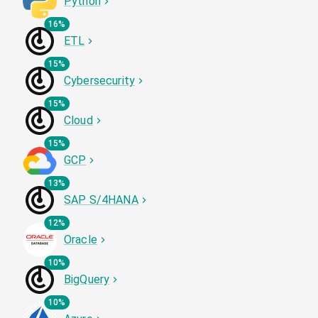
Python
16%
ETL
15%
Cybersecurity
15%
Cloud
15%
GCP
13%
SAP S/4HANA
12%
Oracle
10%
BigQuery
10%