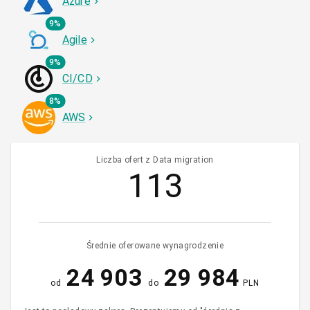
Azure
9%
Agile
9%
CI/CD
8%
AWS
Liczba ofert z Data migration
113
Średnie oferowane wynagrodzenie
24 903
29 984
od
do
PLN