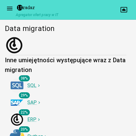
Agregator ofert pracy w IT
Data migration
Inne umiejętności występujące wraz z Data
migration
38%
SQL
29%
SAP
22%
ERP
20%