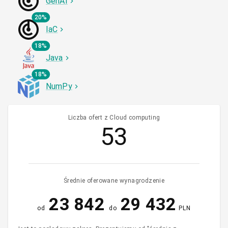
GenAI
20%
IaC
18%
Java
18%
NumPy
Liczba ofert z Cloud computing
53
Średnie oferowane wynagrodzenie
23 842
29 432
od
do
PLN