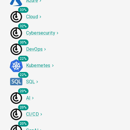
Azure
33%
Cloud
32%
Cybersecurity
30%
DevOps
22%
Kubernetes
22%
SQL
20%
AI
20%
CI/CD
20%