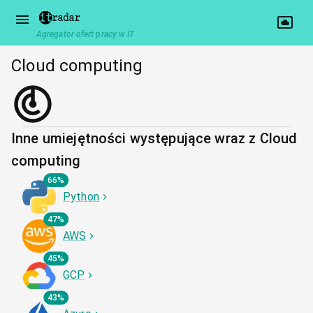
Agregator ofert pracy w IT
Cloud computing
Inne umiejętności występujące wraz z Cloud
computing
66%
Python
47%
AWS
45%
GCP
43%