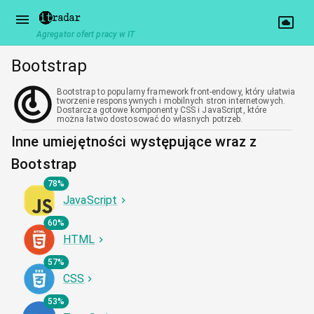
Agregator ofert pracy w IT
Bootstrap
Bootstrap to popularny framework front-endowy, który ułatwia
tworzenie responsywnych i mobilnych stron internetowych.
Dostarcza gotowe komponenty CSS i JavaScript, które
można łatwo dostosować do własnych potrzeb.
Inne umiejętności występujące wraz z
Bootstrap
78%
JavaScript
60%
HTML
57%
CSS
53%