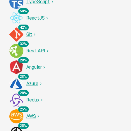
TypeScript
50%
ReactJS
42%
Git
32%
Rest API
28%
Angular
28%
Azure
28%
Redux
25%
AWS
25%