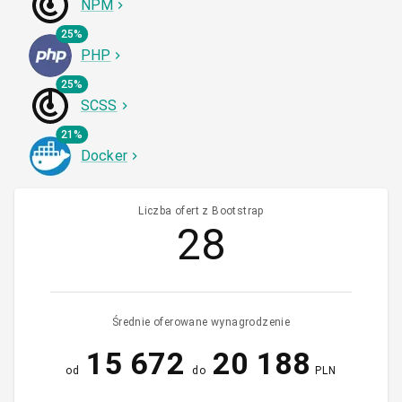
NPM
25%
PHP
25%
SCSS
21%
Docker
Liczba ofert z Bootstrap
28
Średnie oferowane wynagrodzenie
15 672
20 188
od
do
PLN