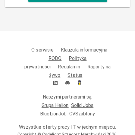
O serwisie
Klauzula informacyjna
RODO
Polityka
prywatności
Regulamin
Raporty na
żywo
Status
Naszymi partnerami są:
Grupa Helion
Solid.Jobs
BlueLionJob
CVSzablony
Wszystkie oferty pracy IT w jednym miejscu.
Copyright ©
Codelight Grzegorz Marchwiński
2026
.