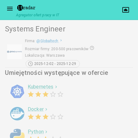
Agregator ofert pracy w IT
Systems Engineer
Firma
:
@
Globaltech
Rozmiar firmy
:
200-500 pracowników
Lokalizacja
:
Warszawa
2025-12-02 - 2025-12-29
Umiejętności występujące w ofercie
Kubernetes
Docker
Python