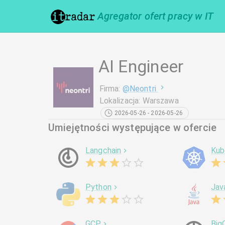
Agregator ofert pracy w IT
AI Engineer
Firma
:
@
Neontri
Lokalizacja
:
Warszawa
2026-05-26 - 2026-05-26
Umiejętności występujące w ofercie
Langchain
Kub
Python
Jav
GCP
Big