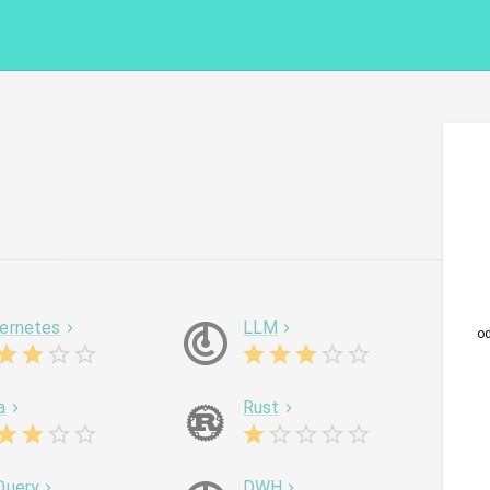
ernetes
LLM
o
a
Rust
Query
DWH