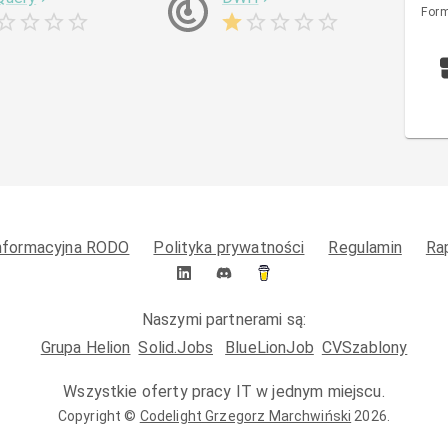
Form
informacyjna RODO
Polityka prywatności
Regulamin
Ra
Naszymi partnerami są:
Grupa Helion
Solid.Jobs
BlueLionJob
CVSzablony
Wszystkie oferty pracy IT w jednym miejscu.
Copyright ©
Codelight Grzegorz Marchwiński
2026
.