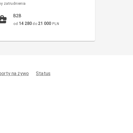
y zatrudnienia
B2B
14 280
21 000
od
do
PLN
porty na żywo
Status