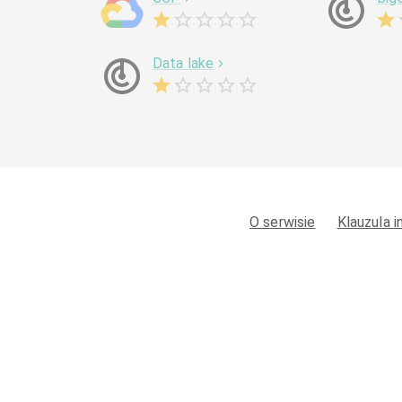
Data lake
O serwisie
Klauzula 