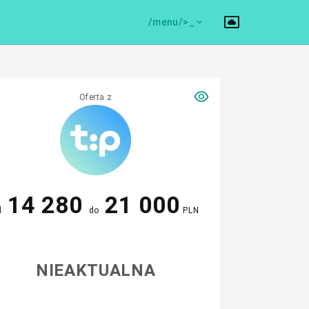
/menu/>
Oferta z
14 280
21 000
d
do
PLN
NIEAKTUALNA