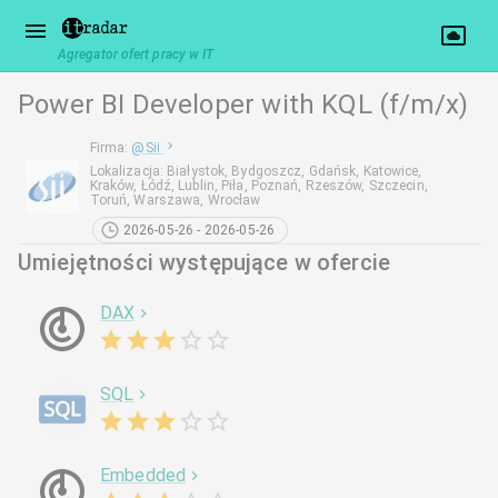
Agregator ofert pracy w IT
Power BI Developer with KQL (f/m/x)
Firma
:
@
Sii
Lokalizacja
:
Białystok, Bydgoszcz, Gdańsk, Katowice,
Kraków, Łódź, Lublin, Piła, Poznań, Rzeszów, Szczecin,
Toruń, Warszawa, Wrocław
2026-05-26 - 2026-05-26
Umiejętności występujące w ofercie
DAX
SQL
Embedded